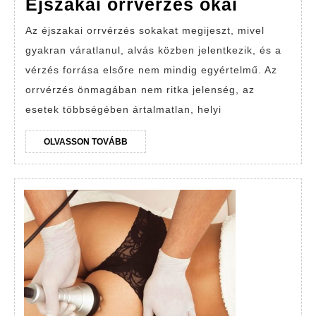
Éjszakai
Éjszakai orrvérzés okai
orrvérzé
Az éjszakai orrvérzés sokakat megijeszt, mivel
okai
gyakran váratlanul, alvás közben jelentkezik, és a
vérzés forrása elsőre nem mindig egyértelmű. Az
orrvérzés önmagában nem ritka jelenség, az
esetek többségében ártalmatlan, helyi
OLVASSON
OLVASSON TOVÁBB
TOVÁBB