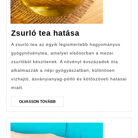
Zsurló
Zsurló tea hatása
tea
A zsurló tea az egyik legismertebb hagyományos
hatása
gyógynövénytea, amelyet elsősorban a mezei
zsurlóból készítenek. A növényt évszázadok óta
alkalmazzák a népi gyógyászatban, különösen
vízhajtó, ásványianyag-pótló és kötőszöveti hatásai
miatt.
OLVASSON
OLVASSON TOVÁBB
TOVÁBB