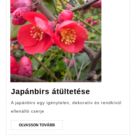
Japánbirs
Japánbirs átültetése
átültetése
A japánbirs egy igénytelen, dekoratív és rendkívül
ellenálló cserje
OLVASSON
OLVASSON TOVÁBB
TOVÁBB