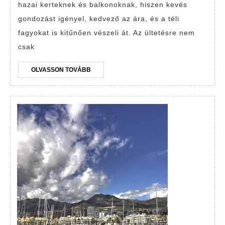
Miért
hazai kerteknek és balkonoknak, hiszen kevés
jó
gondozást igényel, kedvező az ára, és a téli
választás
fagyokat is kitűnően vészeli át. Az ültetésre nem
tavaszra
csak
is?
OLVASSON
OLVASSON TOVÁBB
TOVÁBB