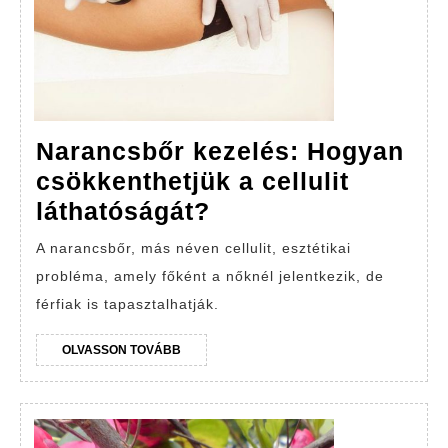
Narancsbőr kezelés: Hogyan
csökkenthetjük a cellulit
Narancsbőr
láthatóságát?
kezelés:
A narancsbőr, más néven cellulit, esztétikai
Hogyan
probléma, amely főként a nőknél jelentkezik, de
csökkenthetjük
férfiak is tapasztalhatják.
a
OLVASSON
OLVASSON TOVÁBB
cellulit
TOVÁBB
láthatóságát?