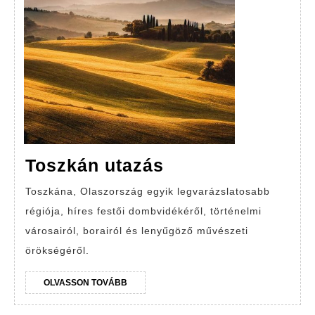
Toszkán
Toszkán utazás
utazás
Toszkána, Olaszország egyik legvarázslatosabb
régiója, híres festői dombvidékéről, történelmi
városairól, borairól és lenyűgöző művészeti
örökségéről.
OLVASSON
OLVASSON TOVÁBB
TOVÁBB