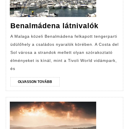
Benalm
Benalmádena látnivalók
látnival
A Malaga közeli Benalmádena felkapott tengerparti
üdülőhely a családos nyaralók körében. A Costa del
Sol városa a strandok mellett olyan szórakoztató
élményeket is kínál, mint a Tivoli World vidámpark,
és
OLVASSON
OLVASSON TOVÁBB
TOVÁBB