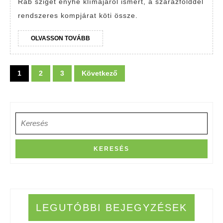
Rab sziget enyhe klímájáról ismert, a szárazfölddel
látnivalók
rendszeres kompjárat köti össze.
OLVASSON
OLVASSON TOVÁBB
TOVÁBB
Bejegyzések
1
2
3
Következő
lapozása
Search
for:
LEGUTÓBBI BEJEGYZÉSEK