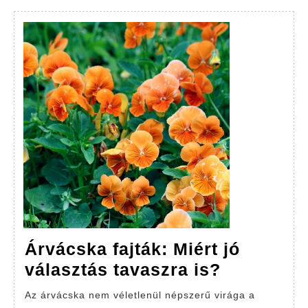
Árvácska fajták: Miért jó
Árvácska
választás tavaszra is?
fajták:
Az árvácska nem véletlenül népszerű virága a