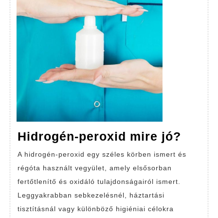
Hidro
Hidrogén-peroxid mire jó?
perox
A hidrogén-peroxid egy széles körben ismert és
mire
régóta használt vegyület, amely elsősorban
jó?
fertőtlenítő és oxidáló tulajdonságairól ismert.
Leggyakrabban sebkezelésnél, háztartási
tisztításnál vagy különböző higiéniai célokra