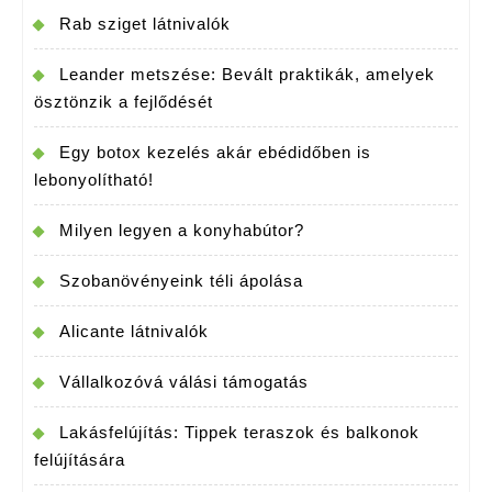
Rab sziget látnivalók
Leander metszése: Bevált praktikák, amelyek
ösztönzik a fejlődését
Egy botox kezelés akár ebédidőben is
lebonyolítható!
Milyen legyen a konyhabútor?
Szobanövényeink téli ápolása
Alicante látnivalók
Vállalkozóvá válási támogatás
Lakásfelújítás: Tippek teraszok és balkonok
felújítására