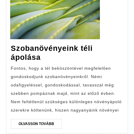
Szobanövényeink téli
Szobanövényeink
ápolása
téli
Fontos, hogy a tél beköszöntével megfelelően
ápolása
gondoskodjunk szobanövényeinkről. Némi
odafigyeléssel, gondoskodással, tavasszal még
szebben pompáznak majd, mint az előző évben.
Nem feltétlenül szükséges különleges növényápoló
szerekre költenünk, hiszen nagyanyáink növényei
OLVASSON
OLVASSON TOVÁBB
TOVÁBB