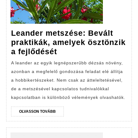
Leander metszése: Bevált
praktikák, amelyek ösztönzik
Leander
a fejlődését
metszése:
A leander az egyik legnépszerűbb dézsás növény,
Bevált
azonban a megfelelő gondozása feladat elé állítja
praktikák,
a hobbikertészeket. Nem csak az átteleltetésével,
amelyek
de a metszésével kapcsolatos tudnivalókkal
ösztönzik
kapcsolatban is különböző vélemények olvashatók.
a
OLVASSON
OLVASSON TOVÁBB
fejlődését
TOVÁBB