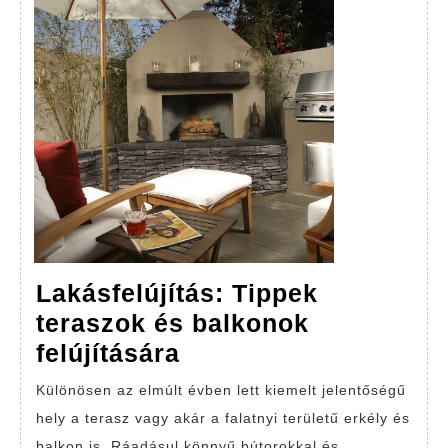
Lakásfelújítás: Tippek
teraszok és balkonok
Lakásfelújítás:
felújítására
Tippek
Különösen az elmúlt évben lett kiemelt jelentőségű
teraszok
hely a terasz vagy akár a falatnyi területű erkély és
és
balkon is. Ráadásul könnyű bútorokkal és