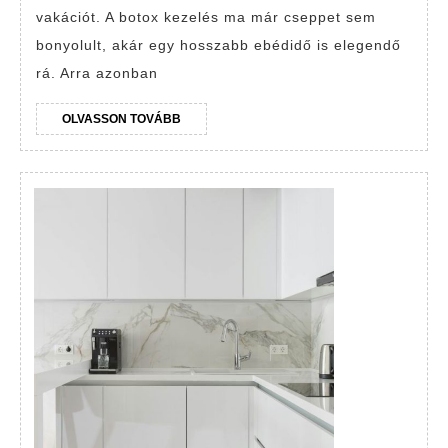
akár
vakációt. A botox kezelés ma már cseppet sem
ebédidőben
bonyolult, akár egy hosszabb ebédidő is elegendő
is
rá. Arra azonban
lebonyolítható!
OLVASSON
OLVASSON TOVÁBB
TOVÁBB