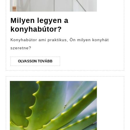
Milyen legyen a
Milyen
konyhabútor?
legyen
Konyhabútor ami praktikus, Ön milyen konyhát
a
szeretne?
konyhabútor?
OLVASSON
OLVASSON TOVÁBB
TOVÁBB