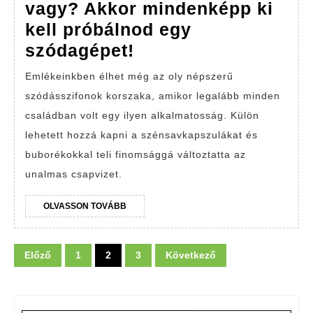
vagy? Akkor mindenképp ki
kell próbálnod egy
A
szódagépet!
szénsavas
Emlékeinkben élhet még az oly népszerű
italok
szódásszifonok korszaka, amikor legalább minden
rajongója
családban volt egy ilyen alkalmatosság. Külön
vagy?
lehetett hozzá kapni a szénsavkapszulákat és
Akkor
buborékokkal teli finomsággá változtatta az
mindenképp
unalmas csapvizet.
ki
OLVASSON
OLVASSON TOVÁBB
kell
TOVÁBB
próbálnod
Bejegyzések
egy
Előző
1
2
3
Következő
lapozása
szódagépet!