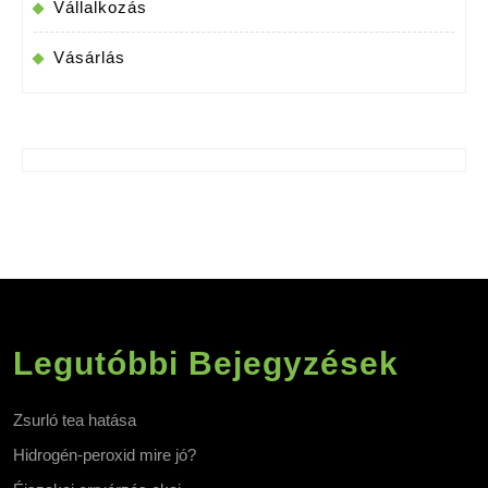
Vállalkozás
Vásárlás
Legutóbbi Bejegyzések
Zsurló tea hatása
Hidrogén-peroxid mire jó?