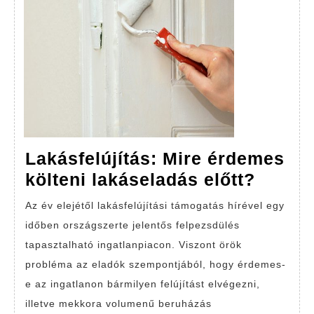
Lakásfelújítás: Mire érdemes
Lakásf
költeni lakáseladás előtt?
Mire
Az év elejétől lakásfelújítási támogatás hírével egy
érdem
időben országszerte jelentős felpezsdülés
költen
tapasztalható ingatlanpiacon. Viszont örök
lakáse
probléma az eladók szempontjából, hogy érdemes-
előtt?
e az ingatlanon bármilyen felújítást elvégezni,
illetve mekkora volumenű beruházás