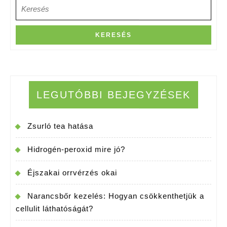
Search
for:
LEGUTÓBBI BEJEGYZÉSEK
Zsurló tea hatása
Hidrogén-peroxid mire jó?
Éjszakai orrvérzés okai
Narancsbőr kezelés: Hogyan csökkenthetjük a
cellulit láthatóságát?