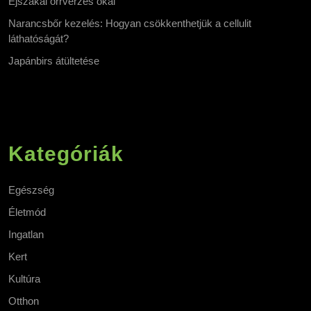
Éjszakai orrvérzés okai
Narancsbőr kezelés: Hogyan csökkenthetjük a cellulit
láthatóságát?
Japánbirs átültetése
Kategóriák
Egészség
Életmód
Ingatlan
Kert
Kultúra
Otthon