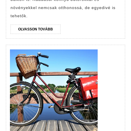
balkonok
növényekkel nemcsak otthonossá, de egyedivé is
felújítására
tehetők.
OLVASSON
OLVASSON TOVÁBB
TOVÁBB