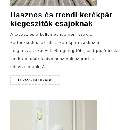
Hasznos és trendi kerékpár
Hasznos
kiegészítők csajoknak
és
A tavasz és a kellemes idő nem csak a
trendi
kertészkedéshez, de a kerékpározáshoz is
kerékpár
meghozza a kedvet. Rengeteg féle, és típusú bicikli
kiegészít
kapható, akár kedvenc színek szerint is
csajokna
választhatunk. A
OLVASSON
OLVASSON TOVÁBB
TOVÁBB