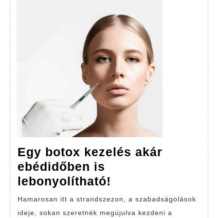
Egy botox kezelés akár
ebédidőben is
Egy
lebonyolítható!
botox
Hamarosan itt a strandszezon, a szabadságolások
kezelés
ideje, sokan szeretnék megújulva kezdeni a