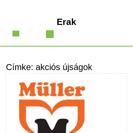
Skip
Erak
to
content
Open
Button
Címke:
akciós újságok