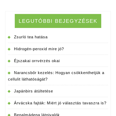
LEGUTÓBBI BEJEGYZÉSEK
Zsurló tea hatása
Hidrogén-peroxid mire jó?
Éjszakai orrvérzés okai
Narancsbőr kezelés: Hogyan csökkenthetjük a
cellulit láthatóságát?
Japánbirs átültetése
Árvácska fajták: Miért jó választás tavaszra is?
Benalmádena látnivalók