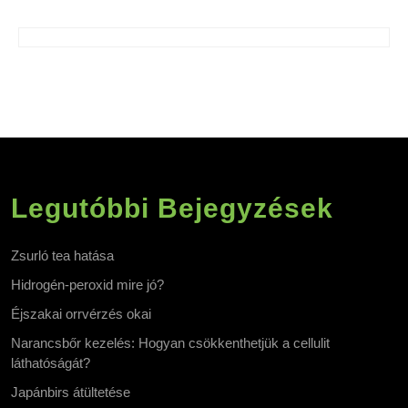
Legutóbbi Bejegyzések
Zsurló tea hatása
Hidrogén-peroxid mire jó?
Éjszakai orrvérzés okai
Narancsbőr kezelés: Hogyan csökkenthetjük a cellulit
láthatóságát?
Japánbirs átültetése