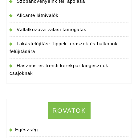
Szobanövényeink téli ápolása
Alicante látnivalók
Vállalkozóvá válási támogatás
Lakásfelújítás: Tippek teraszok és balkonok
felújítására
Hasznos és trendi kerékpár kiegészítők
csajoknak
ROVATOK
Egészség