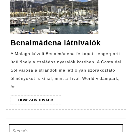
Benalm
Benalmádena látnivalók
látnival
A Malaga közeli Benalmádena felkapott tengerparti
üdülőhely a családos nyaralók körében. A Costa del
Sol városa a strandok mellett olyan szórakoztató
élményeket is kínál, mint a Tivoli World vidámpark,
és
OLVASSON
OLVASSON TOVÁBB
TOVÁBB
Search