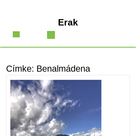
Skip
Erak
to
content
Open
Button
Címke:
Benalmádena