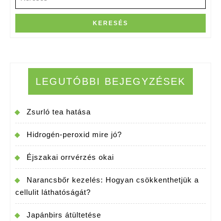
for:
LEGUTÓBBI BEJEGYZÉSEK
Zsurló tea hatása
Hidrogén-peroxid mire jó?
Éjszakai orrvérzés okai
Narancsbőr kezelés: Hogyan csökkenthetjük a
cellulit láthatóságát?
Japánbirs átültetése