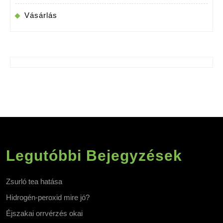
Vásárlás
Legutóbbi Bejegyzések
Zsurló tea hatása
Hidrogén-peroxid mire jó?
Éjszakai orrvérzés okai