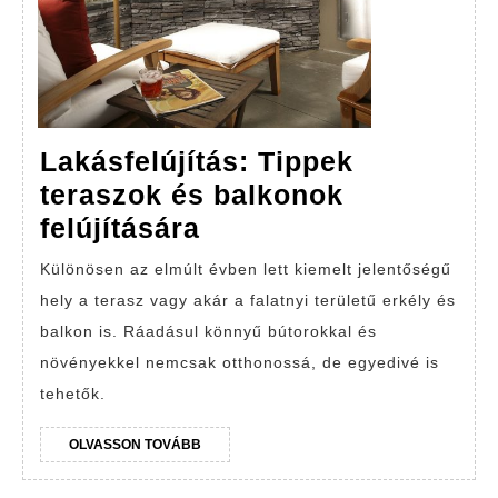
Lakásfelújítás: Tippek
teraszok és balkonok
Lakásfelújítás:
felújítására
Tippek
Különösen az elmúlt évben lett kiemelt jelentőségű
teraszok
hely a terasz vagy akár a falatnyi területű erkély és
és
balkon is. Ráadásul könnyű bútorokkal és
balkonok
növényekkel nemcsak otthonossá, de egyedivé is
felújítására
tehetők.
OLVASSON
OLVASSON TOVÁBB
TOVÁBB