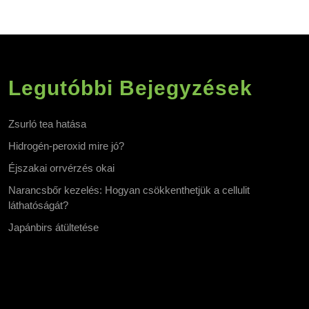
Legutóbbi Bejegyzések
Zsurló tea hatása
Hidrogén-peroxid mire jó?
Éjszakai orrvérzés okai
Narancsbőr kezelés: Hogyan csökkenthetjük a cellulit
láthatóságát?
Japánbirs átültetése