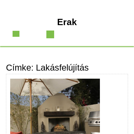
Skip
Erak
to
content
Open
Button
Címke:
Lakásfelújítás