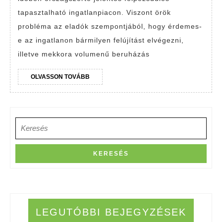
költen
tapasztalható ingatlanpiacon. Viszont örök
lakáse
probléma az eladók szempontjából, hogy érdemes-
előtt?
e az ingatlanon bármilyen felújítást elvégezni,
illetve mekkora volumenű beruházás
OLVASSON
OLVASSON TOVÁBB
TOVÁBB
Search
for:
LEGUTÓBBI BEJEGYZÉSEK