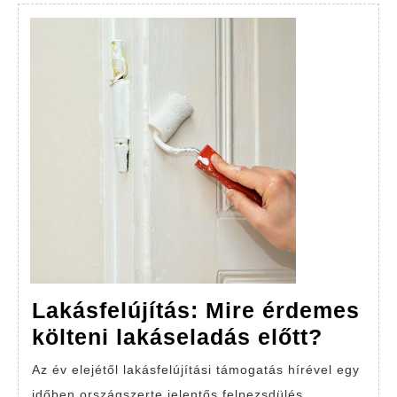
Lakásfelújítás: Mire érdemes
Lakásf
költeni lakáseladás előtt?
Mire
Az év elejétől lakásfelújítási támogatás hírével egy
érdem
időben országszerte jelentős felpezsdülés